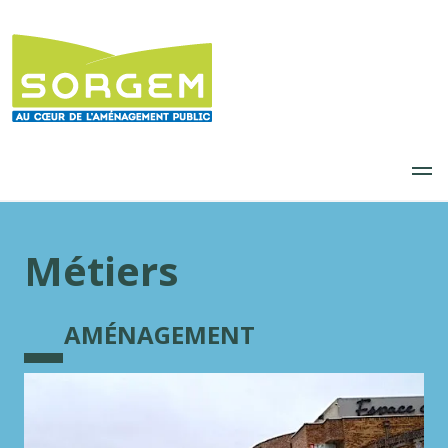
Aller
au
contenu
principal
Métiers
AMÉNAGEMENT