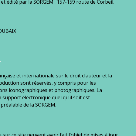
 et édité par la SORGEM : 157-159 route de Corbeil,
ROUBAIX
T
ançaise et internationale sur le droit d’auteur et la
production sont réservés, y compris pour les
ions iconographiques et photographiques. La
 support électronique quel qu’il soit est
e préalable de la SORGEM.
sur ce site peuvent avoir fait l’objet de mises à jour