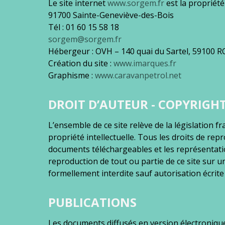
Le site internet
www.sorgem.fr
est la propriété
91700 Sainte-Geneviève-des-Bois
Tél : 01 60 15 58 18
sorgem@sorgem.fr
Hébergeur : OVH – 140 quai du Sartel, 59100 
Création du site :
www.imarques.fr
Graphisme :
www.caravanpetrol.net
DROIT D’AUTEUR - COPYRIGH
L’ensemble de ce site relève de la législation fr
propriété intellectuelle. Tous les droits de re
documents téléchargeables et les représentat
reproduction de tout ou partie de ce site sur un
formellement interdite sauf autorisation écrit
PUBLICATIONS
Les documents diffusés en version électronique 