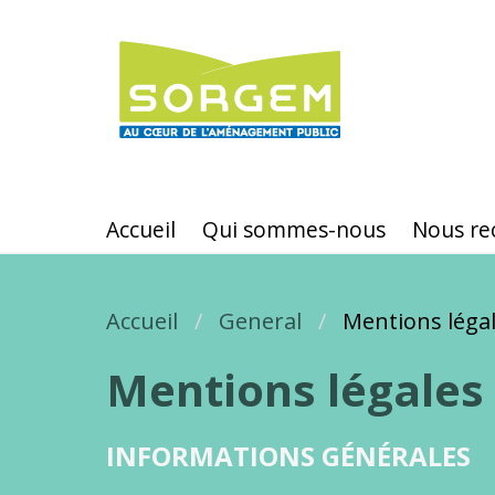
Aller
au
contenu
principal
Accueil
Qui sommes-nous
Nous re
Accueil
Fil d'Ariane
General
Mentions léga
Mentions légales
INFORMATIONS GÉNÉRALES