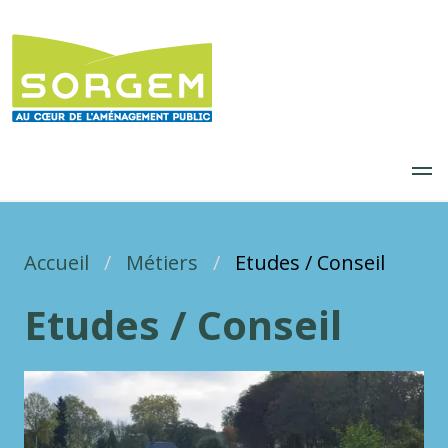
Aller
au
contenu
principal
Accueil
Fil d'Ariane
Métiers
Etudes / Conseil
Etudes / Conseil