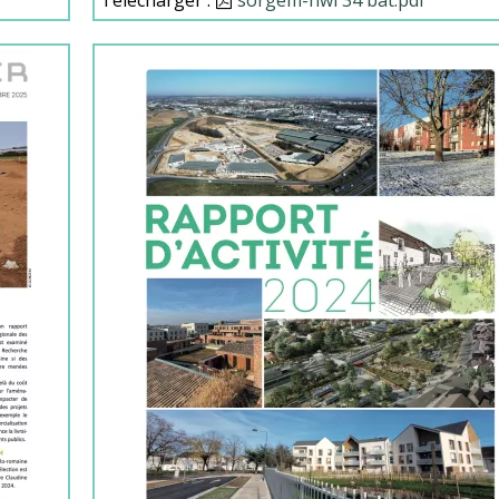
Télécharger :
Document
sorgem-nwl 34 bat.pdf