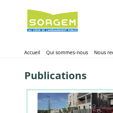
Aller
au
contenu
principal
Accueil
Qui sommes-nous
Nous re
Publications