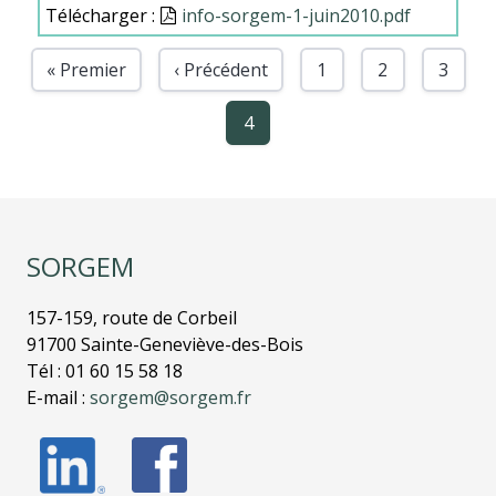
Télécharger :
Document
info-sorgem-1-juin2010.pdf
« Premier
‹ Précédent
1
2
3
Première page
Page précédente
Page
Page
Page
Pagination
4
Page
courante
SORGEM
157-159, route de Corbeil
91700 Sainte-Geneviève-des-Bois
Tél : 01 60 15 58 18
E-mail :
sorgem@sorgem.fr