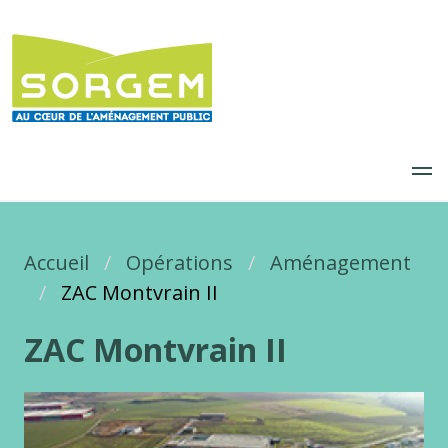
Aller
au
contenu
principal
Accueil
Fil d'Ariane
Opérations
Aménagement
ZAC Montvrain II
ZAC Montvrain II