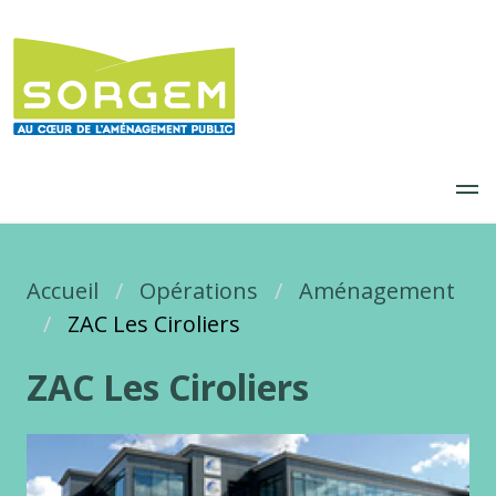
Aller
au
contenu
principal
Accueil
Fil d'Ariane
Opérations
Aménagement
ZAC Les Ciroliers
ZAC Les Ciroliers