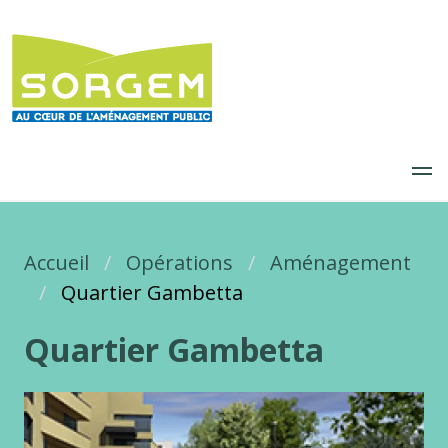
Aller
au
contenu
principal
Accueil
Fil d'Ariane
Opérations
Aménagement
Quartier Gambetta
Quartier Gambetta