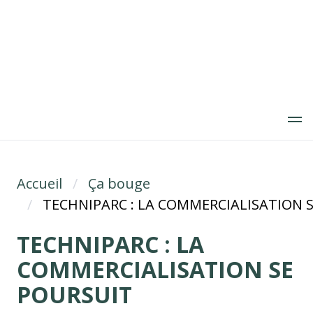
Aller
au
contenu
principal
Accueil
Fil d'Ariane
Ça bouge
TECHNIPARC : LA COMMERCIALISATION 
TECHNIPARC : LA
COMMERCIALISATION SE
POURSUIT