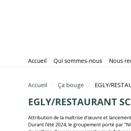
Aller
au
contenu
principal
Accueil
Qui sommes-nous
Nous re
Accueil
Fil d'Ariane
Ça bouge
EGLY/RESTAU
EGLY/RESTAURANT SCO
Attribution de la maîtrise d'œuvre et lancemen
Durant l’été 2024, le groupement porté par "NO