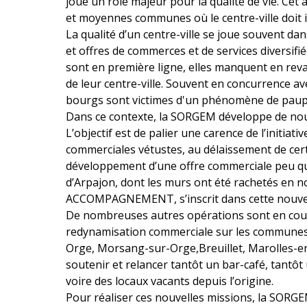
joue un rôle majeur pour la qualité de vie. Cet
et moyennes communes où le centre-ville doit in
La qualité d’un centre-ville se joue souvent d
et offres de commerces et de services diversifiées
sont en première ligne, elles manquent en rev
de leur centre-ville. Souvent en concurrence av
bourgs sont victimes d'un phénomène de paupér
Dans ce contexte, la SORGEM développe de nouv
L’objectif est de palier une carence de l’initiati
commerciales vétustes, au délaissement de cert
développement d’une offre commerciale peu qu
d’Arpajon, dont les murs ont été rachetés en
ACCOMPAGNEMENT, s’inscrit dans cette nouve
De nombreuses autres opérations sont en cour
redynamisation commerciale sur les communes 
Orge, Morsang-sur-Orge,Breuillet, Marolles-en
soutenir et relancer tantôt un bar-café, tantô
voire des locaux vacants depuis l’origine.
Pour réaliser ces nouvelles missions, la SORGE