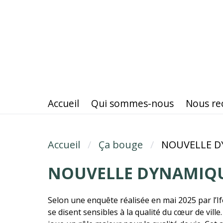
Aller
au
contenu
principal
Accueil
Qui sommes-nous
Nous re
Accueil
Fil d'Ariane
Ça bouge
NOUVELLE D
NOUVELLE DYNAMIQUE
Selon une enquête réalisée en mai 2025 par l’I
se disent sensibles à la qualité du cœur de ville. 