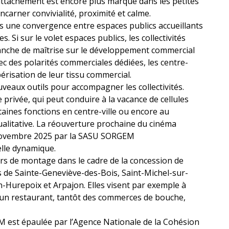
 attachement est encore plus marqué dans les petites
carner convivialité, proximité et calme.
ans une convergence entre espaces publics accueillants
. Si sur le volet espaces publics, les collectivités
anche de maîtrise sur le développement commercial
ec des polarités commerciales dédiées, les centre-
isation de leur tissu commercial.
eaux outils pour accompagner les collectivités.
ve privée, qui peut conduire à la vacance de cellules
aines fonctions en centre-ville ou encore au
alitative. La réouverture prochaine du cinéma
 novembre 2025 par la SASU SORGEM
lle dynamique.
s de montage dans le cadre de la concession de
de Sainte-Geneviève-des-Bois, Saint-Michel-sur-
-Hurepoix et Arpajon. Elles visent par exemple à
t un restaurant, tantôt des commerces de bouche,
M est épaulée par l’Agence Nationale de la Cohésion