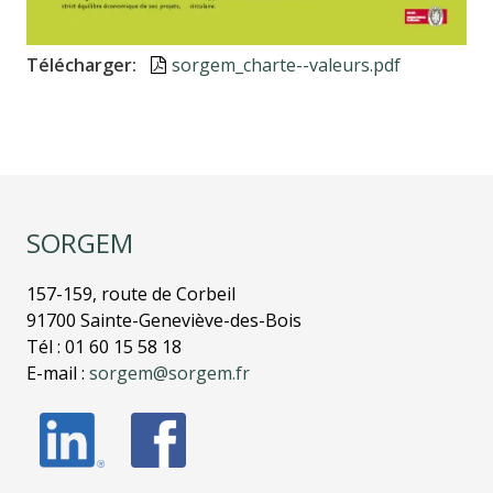
Télécharger
Document
sorgem_charte--valeurs.pdf
SORGEM
157-159, route de Corbeil
91700 Sainte-Geneviève-des-Bois
Tél : 01 60 15 58 18
E-mail :
sorgem@sorgem.fr