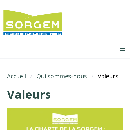
Aller
au
contenu
principal
Accueil
Fil d'Ariane
Qui sommes-nous
Valeurs
Valeurs