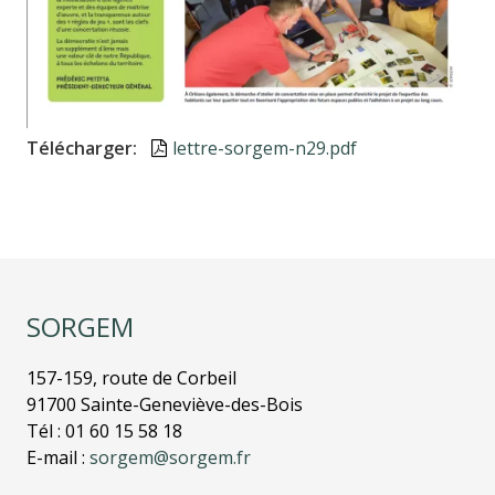
Télécharger
Document
lettre-sorgem-n29.pdf
SORGEM
157-159, route de Corbeil
91700 Sainte-Geneviève-des-Bois
Tél : 01 60 15 58 18
E-mail :
sorgem@sorgem.fr