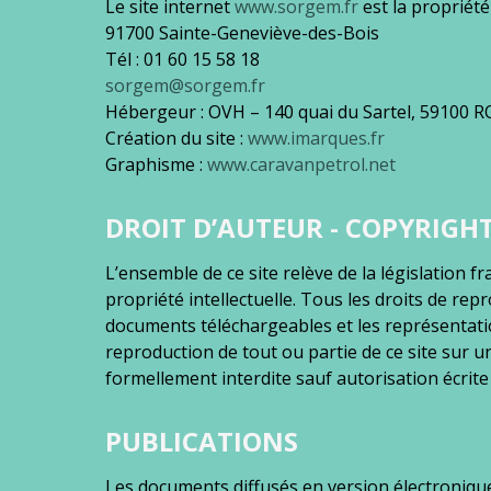
Le site internet
www.sorgem.fr
est la propriété
91700 Sainte-Geneviève-des-Bois
Tél : 01 60 15 58 18
sorgem@sorgem.fr
Hébergeur : OVH – 140 quai du Sartel, 59100 
Création du site :
www.imarques.fr
Graphisme :
www.caravanpetrol.net
DROIT D’AUTEUR - COPYRIGH
L’ensemble de ce site relève de la législation fr
propriété intellectuelle. Tous les droits de re
documents téléchargeables et les représentat
reproduction de tout ou partie de ce site sur un
formellement interdite sauf autorisation écrit
PUBLICATIONS
Les documents diffusés en version électronique 