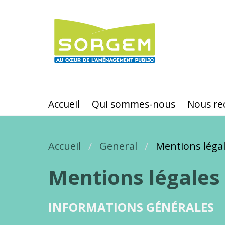
Aller
au
contenu
principal
Accueil
Qui sommes-nous
Nous re
Accueil
Fil d'Ariane
General
Mentions léga
Mentions légales
INFORMATIONS GÉNÉRALES