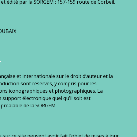
 et édité par la SORGEM : 157-159 route de Corbeil,
ROUBAIX
T
ançaise et internationale sur le droit d’auteur et la
production sont réservés, y compris pour les
ions iconographiques et photographiques. La
 support électronique quel qu’il soit est
e préalable de la SORGEM.
sur ce site peuvent avoir fait l’objet de mises à jour